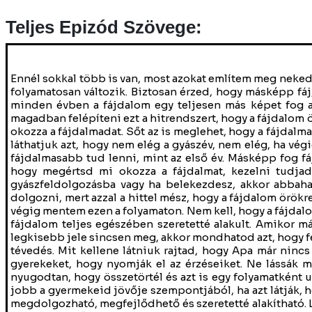
Teljes Epizód Szövege:
Ennél sokkal több is van, most azokat említem meg neked, amelyek a legtöbbször előfordulnak. 1.A fájdalom örökre megmarad – a fájdalom az folyamatosan változik. Biztosan érzed, hogy másképp fáj, más intenzitással, más erősséggel, mint a veszteséged elején. Minden hónapban, minden évben a fájdalom egy teljesen más képet fog alkotni a számodra, valójában ez akkor fog örökre megmaradni, hogyha elkezded magadban felépíteni ezt a hitrendszert, hogy a fájdalom örökre megmarad. Ez egy korlátozó hiedelem lesz és nem fogsz emiatt mögé látni, mi okozza a fájdalmadat. Sőt az is meglehet, hogy a fájdalmad emiatt a fel nem dolgozott volta miatt még erősödni is fog idővel. Ennek kapcsán láthatjuk azt, hogy nem elég a gyászév, nem elég, ha végig megyünk a gyászéven, mert nagyon sok esetben egy második vagy a harmadik év fájdalmasabb tud lenni, mint az első év. Másképp fog fájni, de bizony fájdalmas lesz. Ezért mondom, hogy dolgozni kell a veszteségeken, hogy megértsd mi okozza a fájdalmat, kezelni tudjad az érzelmeidet. Emiatt nem fogsz esetlegesen egyáltalán bele sem kezdeni a gyászfeldolgozásba vagy ha belekezdesz, akkor abbahagyod, vagy nem keresed folyamatosan a lehetőségeket, hogy hogyan lehet ezen dolgozni, mert azzal a hittel mész, hogy a fájdalom örökre megmarad. Én tényleg azt tudom mondani, hogy ez nem igaz, mivel saját magam is végig mentem ezen a folyamaton. Nem kell, hogy a fájdalom örökre megmaradjon, akkor fogod tudni, hogy dolgoztál a fájdalmon, hogyha ez a fájdalom teljes egészében szeretetté alakult. Amikor már csak szeretettel tudsz gondolni arra, akit elvesztettél és abban a fájdalomnak a legkisebb jele sincsen meg, akkor mondhatod azt, hogy felgyógyultál a gyászból. A gyerekek nem láthatják rajtad a fájdalmat. Ez egy elég nagy tévedés. Mit kellene látniuk rajtad, hogy Apa már nincs te meg minden érzelmi megrázkódtatás nélkül haladsz tovább. Így arra tanítjuk a gyerekeket, hogy nyomják el az érzéseiket. Ne lássák meg a valóságot. Sokkal jobb egy tiszta játék, hogy ez bizony fáj és nehéz, lássák nyugodtan, hogy összetörtél és azt is egy folyamatként utána, hogy ebből felállsz és megerősödsz. A fájdalmad eltakargatása helyett sokkal jobb a gyermekeid jövője szempontjából, ha azt látják, hogy elveszteni valakit nagyon fájdalmas, viszont ezen a fájdalom lehet dolgozni, ez megdolgozható, megfejlődhető és szeretetté alakítható. Lehet utána egy teljes életet élni. Te ezt mutatod-e a gyermekeidnek az utadon, vagy takargatod előlük, és nem a valóságot látják. 2. A hiány, az űr mindig érezhető lesz. Növekszünk a veszteségünk körül, de a hiány megmarad. Ha ezt így érzed, akkor sajnos az azt mutatja, hogy van a veszteségednek egy része, amin nem dolgoztál még, vagy nem elég alaposan, körültekintően. Azok a pontok, amelyek rendszeresen visszatérnek, időről-időre megállítanak, térdre kényszerítenek, azok a pontok, sebek, amelyekkel bizony még dolgod van. A hat hónapos programomban például két héten át foglalkozunk a magánnyal, a hiányérzettel, az űrrel, ami a társunk keletkezik bennünk. Időt szánunk arra, hogy megértsük, miért érzünk hiányérzetet, miért tapasztaljuk meg a magányt, mi hozza létre bennünk a magányt, mi az oka a magánynak. Mit csinálhatunk a szabad időnkkel, hogyan tudjuk azt hasznosan felhasználni és eszközökkel, technikákkal kezdünk el dolgozni a magányon és a hiányérzeten, hogy az ne egy nyomasztó érzés legyen folyamatosan, hanem a magányból és a hiányérzet erőt kovácsoljunk, megszeressük ezt az érzést. A cél az, hogy ezt az érzést arra használjuk fel, hogy növekedni tudjunk belőle. Ezért mondom, gondold végig, ha eljutottál már 1-2-3--5 évig, de folyamatosan azt mondod, hogy jó persze, körbeszövi az életem a veszteségemet, de a magány, a hiányérzet megmaradt, akkor te még nem kovácsoltál erőt ebből az időszakból, amikor a magányt és a hiányt megtapasztalod. Akkor pillanatnyilag azt az időt nem tudod mire kell felhasználni, tehát azon az érzésen nem dolgoztál még eleget, vagy egyáltalán nem és inkább elnyomtad és így egy tévhitet kezdesz felépíteni magadba, hogy a magány, a