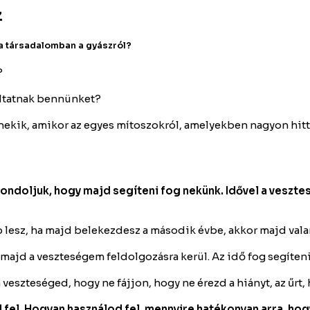
z
 a társadalomban a gyászról?
?
áltatnak bennünket?
ekik, amikor az egyes mítoszokról, amelyekben nagyon hitt
gondoljuk, hogy majd segíteni fog nekünk. Idővel a veszte
 lesz, ha majd belekezdesz a második évbe, akkor majd vala
 majd a veszteségem feldolgozásra kerül. Az idő fog segíten
eszteséged, hogy ne fájjon, hogy ne érezd a hiányt, az űrt,
 fel. Hogyan használod fel, mennyire hatékonyan arra, hogy