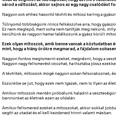
várod a változást, akkor sajnos az egy nagy csalódást fo
Nagyon sok ehhez hasonló tévhit és mítosz kering a gyászr
Túlnyomó többségünk nincs felkészülve arra, hogy gyászolj
Ez nem meglepő, mert soha nem tanítják meg nekünk, milyen 
kerültünk és nagyon hamar találkozunk a gyász körüli míto
Ezek olyan mítoszok, amik benne vannak a köztudatban és
mint, hogy a hiány örökre megmarad, a fájdalom sohasem
Nagyon fontos megismerni ezeket, megnézni, hogy a veszte
Nagyon nagy felismerést okozhat, ha tisztába jössz ezekkel
A tévhitek, mítoszok mögé nagyon sokan felsorakoznak, és
Eszünkbe se jut, hogy ezek nem igazak, nem is ilyen az élet,
Amikor mítoszok mentén próbálunk haladni a veszteségünkk
bennünket az életnek ezen az oldalán.
Amikor felismered ezeket a mítoszokat, akkor sokkal jobba
segíti az utadat és el kell kezdened hinni valami másban.