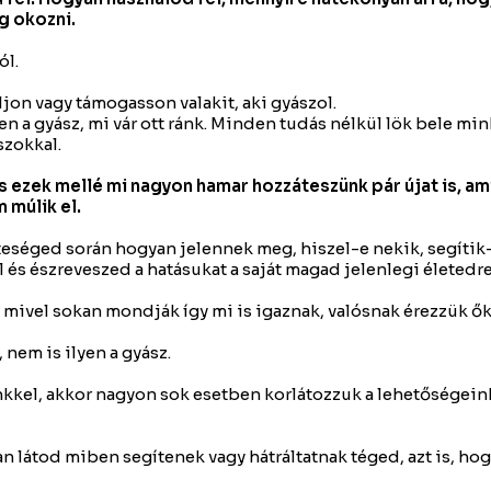
g okozni.
ól.
on vagy támogasson valakit, aki gyászol.
a gyász, mi vár ott ránk. Minden tudás nélkül lök bele mink
szokkal.
 ezek mellé mi nagyon hamar hozzáteszünk pár újat is, am
 múlik el.
séged során hogyan jelennek meg, hiszel-e nekik, segítik-e
 és észreveszed a hatásukat a saját magad jelenlegi életedre
 mivel sokan mondják így mi is igaznak, valósnak érezzük ő
 nem is ilyen a gyász.
el, akkor nagyon sok esetben korlátozzuk a lehetőségeinket
n látod miben segítenek vagy hátráltatnak téged, azt is, h