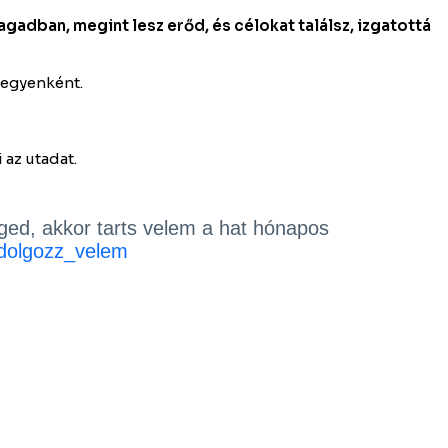
agadban, megint lesz erőd, és célokat találsz, izgatottá
 egyenként.
 az utadat.
ged, akkor tarts velem a hat hónapos
=dolgozz_velem