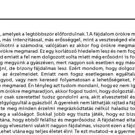
 hiányérzet, az űr az bizony örökre megmarad a társad elvesztése után. 3. Az évfordulók, a karácsony, születésnapok mindig nehezek lesznek. Ez is egy tévhit, amit felépítünk magunknak. Legtöbbször a többi gyászoló sorstárs bejegyzéseiből, megjegyzéseiből, gondolataiból jön az, hogy az évforduló, a karácsony és a születésnapok kapcsán rettegnek, félnek és tudod leginkább csak azért félsz tőle, mert ott nagyon sok érzelem fog elérni és nem tudsz az érzelmeiddel mit kezdeni. Valószínűleg nem tudod hogyan kell dolgozni az érzelmeiden, hogyan kell átengedni az érzelmeket magadon és akkor persze jön a kérdés, hogy hogyan fogunk felgyógyulni a gyászból, ha a felgyógyulás a gyászból azt jelenti, hogy a veszteségem körüli gondolatok és érzelmek már nem határozzák meg a napjaimat. Tehát az évfordulók és az összes nagy ünnep szintén egy nagyon erőteljes mutatószáma lehet annak, hogy sikerült ezzel a tévhittel leszámolnod, hogy az évfordulók, a karácsony, a nagyobb ünnepek azok mindig csak nagyon nehezek és nagyon fájdalmasak lehetnek. A legtöbb esetben mivel nem tudsz mit kezdeni az érzelmeiddel, ezért be is posztolod egyes Facebook oldalakra, bejegyzések alá, hogy jaj nekem holnap jön az első vagy második, akárhányadik évfoduló és csak azért, hidd el csak azért teszed ezt, mert nem tudsz mit kezdeni az ünnep kapcsán feljövő érzelmekkel. Ezért azt várod, hogy valaki legyen körülötted, aki sajnálj, aki melletted áll és itt ugye megdől rögtön az, hogy nem egyedül kell ezen a veszteségen végigmenned, mert amikor egy ilyen problémába ütközöl, erős érzelmekbe, abban a pillanatban keresed a lehetőséget, egy csoportot, ahol körbevesznek sorstársak és beírsz és szeretnél támogatást és erősítést kapni. Itt vedd észre magadon, hogy megdőlt az, amit mondogatsz magadnak, hogy ezt majd egyedül megoldod, ezen majd idővel egymagad túl leszel. Vedd észre, hogy nem, mert a legnagyobb bajban rögtön keresed egy csoportnak a támogatását a lehetőségét és rögtön látnod kell, hogy a veszteségünk közösségben sokkal jobban gyógyul. Én azt gondolom, hiszem és tudom, hogy ez csak abban az esetben fájdalmas, ha az év többi részében nem tetted bele a munkát a veszteséged feldolgozásába, mert, ha folyamatosan dolgozol rajta, ha találtál egy folyamatot, egy rendszert, ami mentén dolgozol, akkor ez nem jelenthet igazából gondot a számodra, mert elegendő eszköz és technika lesz a kezedben, amely kapcsán fel tudsz készülni ezekre a jelentősebb napokra. A hat hónapos programomban bizony időt szánunk ezért az évfordulók feldolgozására is, külön munkafüzet van arra, hogyan dolgozzál az évfordulókon, hogyan tegyed magadnak könnyebbé őket. Az út az érzelmeinken keresztül vezet. Aki benne van a programomban az már tudja, hogy ez mennyire fontos, folyamatosan mondják is, hogy már nem félnek az érzelmeiktől, tudják hogyan kell azokat átengedni magukon. És minden egyed beszélgetést ezzel kezdünk, hogy megtapasztjuk az adott téma milyen érzést hoz fel bennünk, teret adunk neki, átengedjük őket magunkon. Nem elnyomjuk, nem eltereljük, nem kibeszéljük magunkat belőlük. Ez a legfontosabb a veszteségfeldolgozásban, hogy legyen a kezedben egy technika, amivel az érzéseidet át tudod engedni magadon. Utána már nem fogsz félni semmitől sem. 4. Ha haladsz a veszteségeddel, akkor az azt jelenti, hogy a társadat hátra hagyod, hogy akkor nem is szeretted őt igazán. Emiatt sokan nem kezdenek bele a gyászfeldolgozásba. Sem az elvesztett társad ruháinak az elpakolásába, mert az azt jelenti, hogy őt kiteszed az életedből. Nem tudsz belekezdeni, minden úgy van és úgy marad, amíg te élsz. Biztosan ismerősek neked is ezek a kijelentések. Szintén egy tévhit, a ruhák, a tárgyak nem tehetnek semmiről, ami fontos az, hogy te mit gondolsz róluk, mit gondolsz az elpakolásról, ha az előbb említett pár mondatot mondogatod magadnak akkor biztos, hogy nehéz lesz, vagy talán soha nem is fogsz belekezdeni. Ehhez szükséged lesz egy gondolati modell váltásra, hogy ezt meg tudd lépni. A hat hónapos programomban az egyik bónusz alkalommal, egy vasárnap délután merültünk el ebben a témában a részt vevőkkel, megnéztük mik az akadályok, mi miatt nehéz, milyen érzések jönnek fel, azokat hogyan kell kezelni, milye