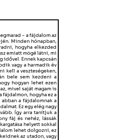
n technikák, tanácsok lehetnek hasznosak ehhez. Sőt, még egy kis füzetet is kaptak, amiben dolgozni tudnak ennek kapcsán. Ezt hívom én támogatásnak, amely az életed minden területére kiterjed itt ebben az új világban. Ez a félelem, hogy akkor őt hátra hagyjuk sokunkat visszatart attól, hogy belekezdjünk a veszteségünk feldolgozásába érdemben. Én tényleg nem értem, hogy szerinted hogyan lehet valakit hátra hagyni, akivel együtt éltél évtizedeket és úgymond a DNS-edbe bele van ő íródva. Hogyan tudnád kitenni a fejedből az emlékét, az együtt töltött éveket? Ez teljes képtelenség. Egy jól megválasztott gyászfeldolgozó programpont abban fog segíteni neked, hogy beintegráld őt az életedbe, megtaláld a helyét az életedben, és vidd magaddal tovább minden pillanatban. 5. Nem tudom feldolgozni, és ezt mondod például 10-11 hónap elteltével vagy mondod két év elteltével is. Tehát ez a nem tudom feldolgozni egy teljesen rossz idősávban fut, nem a megfelelő idősávban fut, nem azon az idősávban, ami alatt egy veszteséget, egy ekkora, egy életet felborító veszteséget fel lehet dolgozni. Itt ne arra készülj, hogy majd egy év alatt, majd két év alatt feldolgozod, hanem készülj egy ennél sokkal hosszabb folyamatra, akár négy-öt évre is. Annak a tükrében nézzük, hogy hogyan dolgozod föl, milyen segítséget veszel igénybe, mert mondom neked ez maradt akar négy-ötéven, vagy örökre is teljesen feldolgozatlanul. Az idő nem fog ebben segíteni, csak az, hogy mire használod fel az időt. Tehát ez egy teljes tévhit, hogy esetlegesen ezt rövid idő alatt kellene feldolgozni és tévhit az is, hogy semennyi idő nem elég a feldolgozásához. A szűkkeresztmetszet az, hogy milyen segítséget veszel igénybe ehhez