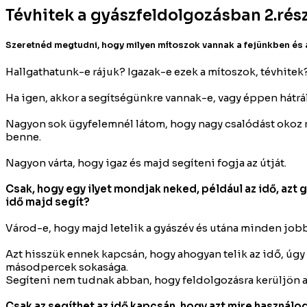
Tévhitek a gyászfeldolgozásban 2.rés
Szeretnéd megtudni, hogy milyen mítoszok vannak a fejünkben és
Hallgathatunk-e rájuk? Igazak-e ezek a mítoszok, tévhitek
Ha igen, akkor a segítségünkre vannak-e, vagy éppen hátr
Nagyon sok ügyfelemnél látom, hogy nagy csalódást okoz n
benne.
Nagyon várta, hogy igaz és majd segíteni fogja az útját.
Csak, hogy egy ilyet mondjak neked, például az idő, azt 
idő majd segít?
Várod-e, hogy majd letelik a gyászév és utána minden jobb
Azt hisszük ennek kapcsán, hogy ahogyan telik az idő, úgy
másodpercek sokasága.
Segíteni nem tudnak abban, hogy feldolgozásra kerüljön a v
Csak az segíthet az idő kapcsán, hogy azt mire használod