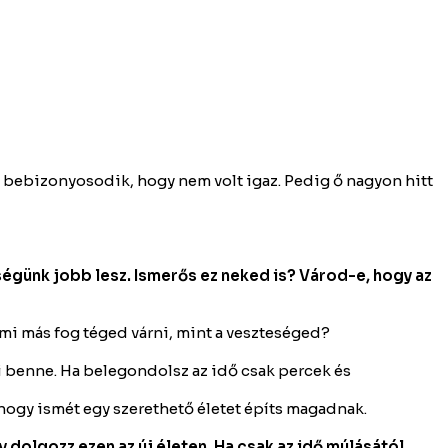
 bebizonyosodik, hogy nem volt igaz. Pedig ő nagyon hitt
ségünk jobb lesz. Ismerős ez neked is? Várod-e, hogy az
mi más fog téged várni, mint a veszteséged?
i benne. Ha belegondolsz az idő csak percek és
 hogy ismét egy szerethető életet építs magadnak.
 dolgozz ezen az új életen. Ha csak az idő múlásától