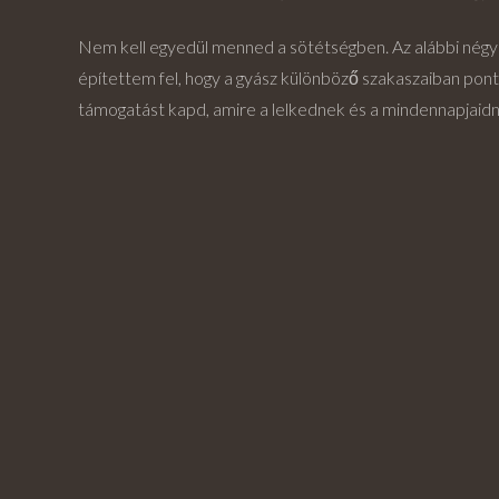
Nem kell egyedül menned a sötétségben. Az alábbi nég
építettem fel, hogy a gyász különböző szakaszaiban pont
támogatást kapd, amire a lelkednek és a mindennapjaidn