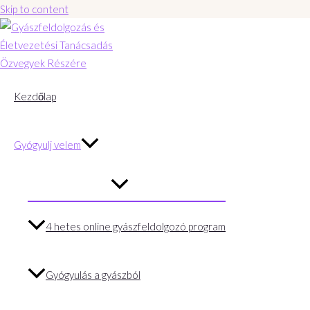
Skip to content
Kezdőlap
Gyógyulj velem
4 hetes online gyászfeldolgozó program
Gyógyulás a gyászból