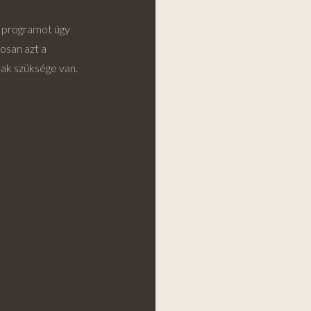
y programot úgy
osan azt a
ak szüksége van.