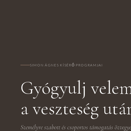
SIMON ÁGNES KÍSÉRŐ PROGRAMJAI
Gyógyulj vele
a veszteség utá
Személyre szabott és csoportos támogatás özvegye