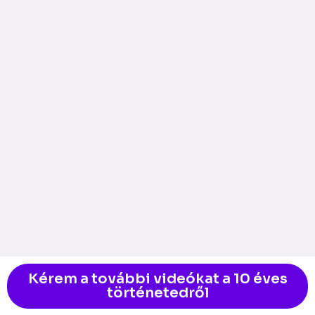
Kérem a további videókat a 10 éves
történetedről