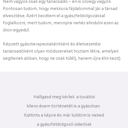
Nem vagyok csak egy tanácsadó – én is özvegy vagyok.
Pontosan tudom, hogy mekkora fájdalommal jár a társad
elvesztése. Azért kezdtem el a gyászfeldolgozással
foglalkozni, mert tudom, mennyire nehéz elindulni ezen az
úton egyedül.
Képzett gyászterapeutakéntként és életvezetési
tanácsadóként olyan módszereket hoztam létre, amelyek
segítenek abban, hogy ne csak túlélj, hanem újra élni kezdj.
Hallgasd meg kérlek a további
kilenc évem történetét is a gyászban.
Kattints a képre és már küldöm is neked
a gyászfeldolgozó videókat