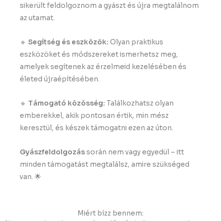
sikerült feldolgoznom a gyászt és újra megtalálnom
az utamat.
🔹
Segítség és eszközök:
Olyan praktikus
eszközöket és módszereket ismerhetsz meg,
amelyek segítenek az érzelmeid kezelésében és
életed újraépítésében.
🔹
Támogató közösség:
Találkozhatsz olyan
emberekkel, akik pontosan értik, min mész
keresztül, és készek támogatni ezen az úton.
Gyászfeldolgozás
során nem vagy egyedül – itt
minden támogatást megtalálsz, amire szükséged
van. 🌟
Miért bízz bennem: