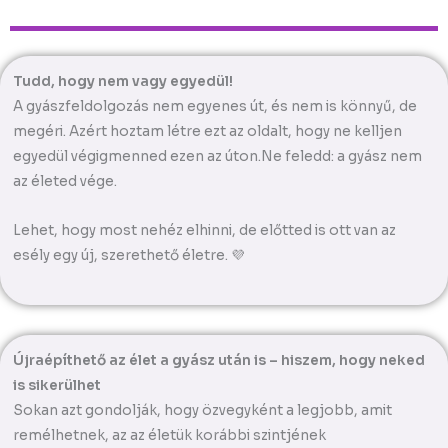
Tudd, hogy nem vagy egyedül!
A gyászfeldolgozás nem egyenes út, és nem is könnyű, de
megéri. Azért hoztam létre ezt az oldalt, hogy ne kelljen
egyedül végigmenned ezen az úton.Ne feledd: a gyász nem
az életed vége.
Lehet, hogy most nehéz elhinni, de előtted is ott van az
esély egy új, szerethető életre. 💜
Újraépíthető az élet a gyász után is – hiszem, hogy neked
is sikerülhet
Sokan azt gondolják, hogy özvegyként a legjobb, amit
remélhetnek, az az életük korábbi szintjének