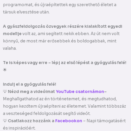
programomat, és újraépítettek egy szerethető életet a
társuk elvesztése után.
A gyászfeldolgozás özvegyek részére kialakított egyedi
modellje
volt az, ami segített nekik ebben. Az út nem volt
könnyű, de most már erősebbek és boldogabbak, mint
valaha.
Te is képes vagy erre – lépj az első lépést a gyógyulás felé!
🌟
Indulj el a gyógyulás felé!
💡
Nézd meg a videóimat
YouTube csatornámon
–
Meghallgathatod az én történetemet, és megtudhatod,
hogyan kezdtem újraépíteni az életemet. Valamint többszáz
a veszteséged feldolgozását segítő videót.
💡
Csatlakozz hozzánk a
Facebookon
– Napi támogatásért
és inspirációért.