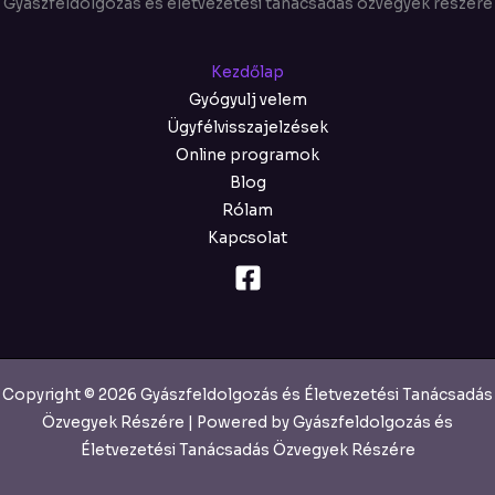
Gyászfeldolgozás és életvezetési tanácsadás özvegyek részére
Kezdőlap
Gyógyulj velem
Ügyfélvisszajelzések
Online programok
Blog
Rólam
Kapcsolat
Copyright © 2026 Gyászfeldolgozás és Életvezetési Tanácsadás
Özvegyek Részére | Powered by Gyászfeldolgozás és
Életvezetési Tanácsadás Özvegyek Részére