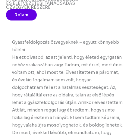
ÉS ÉLETVEZETÉSI TANÁCSADÁS
ÖZVEGYEK RÉSZÉRE
Rólam
Gyászfeldolgozás özvegyeknek – együtt könnyebb
túlélni
Ha ezt olvasod, az azt jelenti, hogy életed egy igazán
nehéz szakaszában vagy. Tudom, mit érzel, mert én is
voltam ott, ahol most te. Elveszítettem a páromat,
és évekig fogalmam sem volt, hogyan
dolgozhatnám fel ezt a hatalmas veszteséget. Az,
hogy rátaláltál erre az oldalra, talán az első lépés
lehet a gyászfeldolgozás útján. Amikor elvesztettem
Attilát, minden reggel úgy ébredtem, hogy szinte
fizikailag éreztem a hiányát. El sem tudtam képzelni,
hogy valaha újra mosolyoghatok, és boldog lehetek.
De most, évekkel később, elmondhatom, hogy