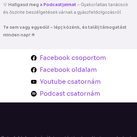
💡
Hallgasd meg a
Podcastjaimat
– Gyakorlatias tanácsok
és őszinte beszélgetések várnak a gyászfeldolgozásról.
Te sem vagy egyedül – lépj közénk, és találj támogatást
minden nap!
🌟
Facebook csoportom
Facebook oldalam
Youtube csatornám
Podcast csatornám