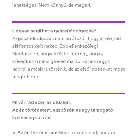
lehetséges. Nem könnyű, de megéri.
Hogyan segíthet a gyászfeldolgozás?
A gyászfeldolgozás nem arról szól, hogy elfelejted,
aki fontos volt neked. Épp ellenkezőleg!
Megtanulod, hogyan élj tovább úgy, hogy a
szívedben ő mindig veled marad. Ez nem egyik
napról a másikra történik, de az első lépéseket most
megteheted.
Mi vár rád ezen az oldalon:
Az én történetem, eszközök és egy támogató
közösség vár rád
🔹
Az én történetem:
Megosztom veled, hogyan