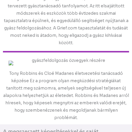
tervezett gyásztanácsadó tanfolyamot. Az itt elsajátított
módszerek és eszközök több évtizedes szakmai
tapasztalatra épülnek, és egyedülálló segítséget nyújtanak a
gyász feldolgozásához. A Grief.com tapasztalatát és tudását
most neked is átadom, hogy eligazodj a gyász kihívásai
között.
Tony Robbins és Cloé Madanes életvezetési tanácsadó
képzése Ez a program olyan megküzdési stratégiákat
tanított meg számomra, amelyek segítségével teljesen új
alapokra helyezhetjük az életedet. Robbins és Madanes arról
híresek, hogy képesek megnyitni az emberek valódi erejét,
hogy szembenézzenek és megoldjanak bármilyen
problémát.
A megszerzett képesítésekkel és saját