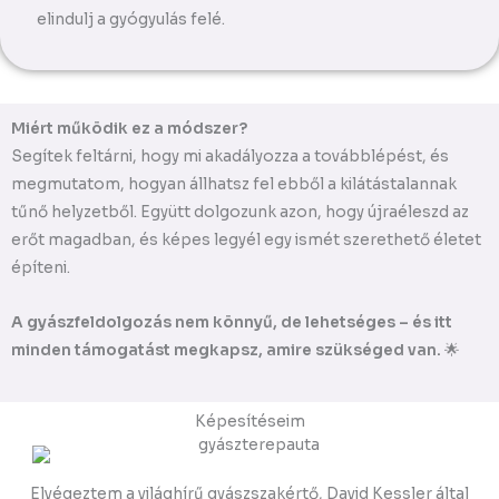
elindulj a gyógyulás felé.
Miért működik ez a módszer?
Segítek feltárni, hogy mi akadályozza a továbblépést, és
megmutatom, hogyan állhatsz fel ebből a kilátástalannak
tűnő helyzetből. Együtt dolgozunk azon, hogy újraéleszd az
erőt magadban, és képes legyél egy ismét szerethető életet
építeni.
A gyászfeldolgozás nem könnyű, de lehetséges – és itt
minden támogatást megkapsz, amire szükséged van.
🌟
Képesítéseim
Elvégeztem a világhírű gyászszakértő, David Kessler által