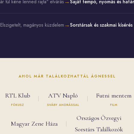
→
r túl kéne lenned rajta" elvárás
Saját tempó, nyomás és határ
→
Elszigetelt, magányos küzdelem
Sorstársak és szakmai kíséré
AHOL MÁR TALÁLKOZHATTÁL ÁGNESSEL
RTL Klub
ATV Napló
Futni mentem
FÓKUSZ
SVÁBY ANDRÁSSAL
FILM
Országos Özvegyi
Magyar Zene Háza
Sorstárs Találkozók