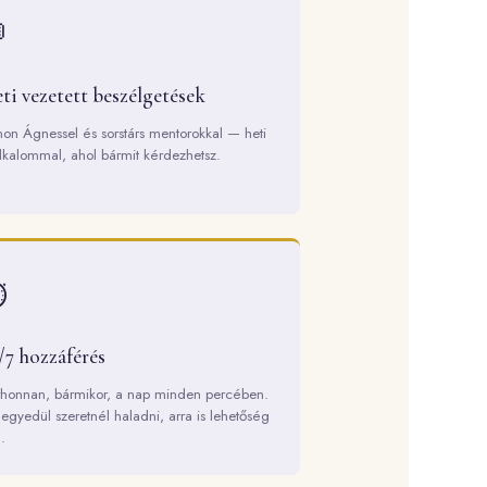

ti vezetett beszélgetések
on Ágnessel és sorstárs mentorokkal — heti
lkalommal, ahol bármit kérdezhetsz.
️
/7 hozzáférés
honnan, bármikor, a nap minden percében.
egyedül szeretnél haladni, arra is lehetőség
.