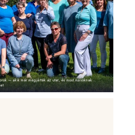
orok — akik már megjárták az utat, és most másoknak
et