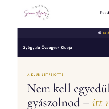
Skip
to
Kezd
content
🕊️
14 
Gyógyuló Özvegyek Klubja
A KLUB LÉTREJÖTTE
Nem kell egyedü
gyászolnod –
itt 