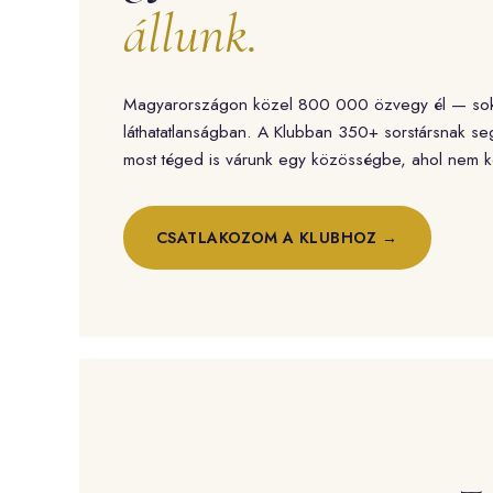
állunk.
Magyarországon közel 800 000 özvegy él — soks
láthatatlanságban. A Klubban 350+ sorstársnak seg
most téged is várunk egy közösségbe, ahol nem k
CSATLAKOZOM A KLUBHOZ →