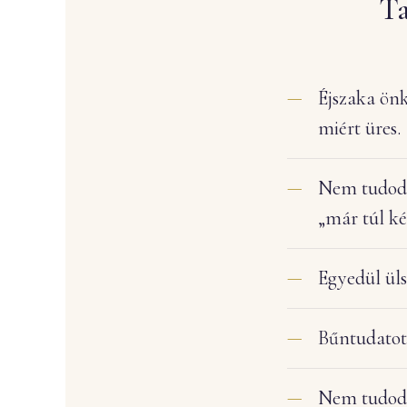
Ta
Éjszaka önk
miért üres.
Nem tudod,
„már túl ké
Egyedül ül
Bűntudatot 
Nem tudod p