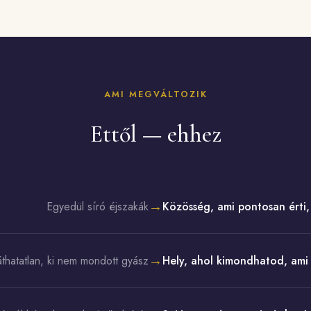
AMI MEGVÁLTOZIK
Ettől — ehhez
→
Egyedül síró éjszakák
Közösség, ami pontosan érti, 
→
áthatatlan, ki nem mondott gyász
Hely, ahol kimondhatod, ami