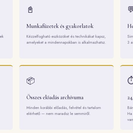
📓

Munkafüzetek és gyakorlatok
He
nek
Kézzelfogható eszközöket és technikákat kapsz,
Sim
amelyeket a mindennapokban is alkalmazhatsz.
3 a
📦
⏱
Összes előadás archívuma
24
Minden korábbi előadás, felvétel és tartalom
Bár
elérhető — nem maradsz le semmiről.
Ha 
van