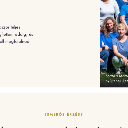
zor teljes
ítettem eddig, és
ell megfelelned.
Sorstárs Ment
nyújtanak kez
ISMERŐS ÉRZÉS?