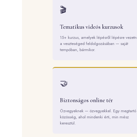
🎬
Tematikus videós kurzusok
15+ kurzus, amelyek lépésről lépésre vezet
a veszteséged feldolgozásában — saját
tempóban, bármikor.
🤝
Biztonságos online tér
Özvegyeknek — özvegyekkel. Egy megtartó
közösség, ahol mindenki érti, min mész
keresztül.