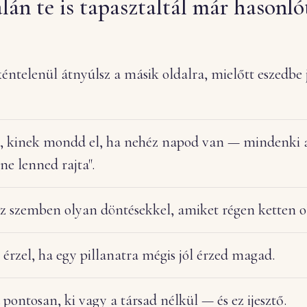
lán te is tapasztaltál már hasonl
éntelenül átnyúlsz a másik oldalra, mielőtt eszedbe 
 kinek mondd el, ha nehéz napod van — mindenki a
ne lenned rajta".
sz szemben olyan döntésekkel, amiket régen ketten o
érzel, ha egy pillanatra mégis jól érzed magad.
ontosan, ki vagy a társad nélkül — és ez ijesztő.