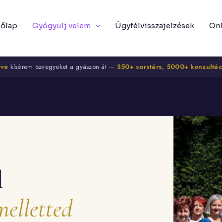
őlap
Gyógyulj velem
Ügyfélvisszajelzések
On
éve
kísérem özvegyeket a gyászon át —
350+ sorstárs
,
5000+ konzultác
l
melletted