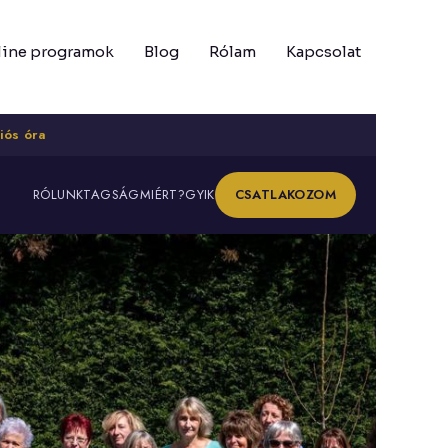
line programok
Blog
Rólam
Kapcsolat
iós óra
RÓLUNK
TAGSÁG
MIÉRT?
GYIK
CSATLAKOZOM