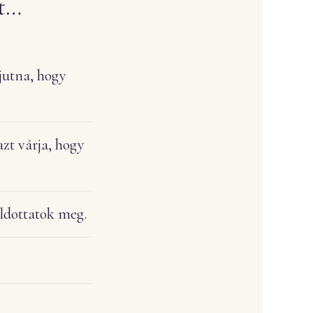
ót…
jutna, hogy
zt várja, hogy
ldottatok meg.