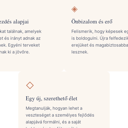
◈
ezdés alapjai
Önbizalom és erő
kat találnak, amelyek
Felismerik, hogy képesek e
t és irányt adnak az
is boldogulni. Újra felfedezi
nek. Egyéni terveket
erejüket és magabiztosabb
ak ki a jövőre.
lesznek.
◇
Egy új, szerethető élet
Megtanulják, hogyan lehet a
veszteséget a személyes fejlődés
alapjává formálni, és a saját