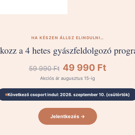
HA KÉSZEN ÁLLSZ ELINDULNI…
akozz a 4 hetes gyászfeldolgozó prog
49 990 Ft
59 990 Ft
Akciós ár augusztus 15-ig
Következő csoport indul: 2026. szeptember 10. (csütörtök)
Jelentkezés →