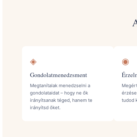
A
◈
◉
Gondolatmenedzsment
Érzel
Megtanítalak menedzselni a
Megért
gondolataidat – hogy ne ők
érzése
irányítsanak téged, hanem te
tudod k
irányítsd őket.