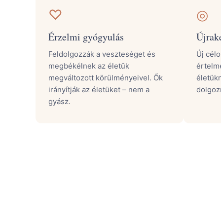
♡
◎
Érzelmi gyógyulás
Újrak
Feldolgozzák a veszteséget és
Új célo
megbékélnek az életük
értelme
megváltozott körülményeivel. Ők
életük
irányítják az életüket – nem a
dolgozn
gyász.