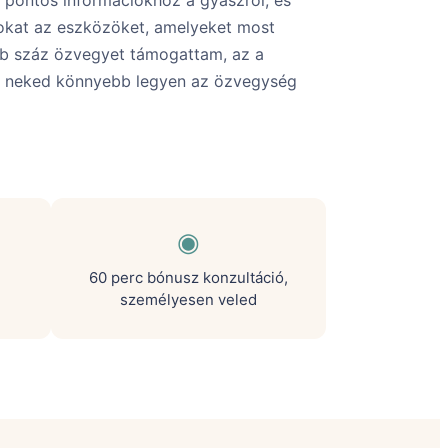
 pontos információkhoz a gyászról, és
okat az eszközöket, amelyeket most
bb száz özvegyet támogattam, az a
y neked könnyebb legyen az özvegység
◉
60 perc bónusz konzultáció,
személyesen veled