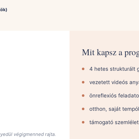
tök)
Mit kapsz a pr
4 hetes strukturált
vezetett videós an
önreflexiós feladat
otthon, saját temp
támogató szemlélet
gyedül végigmenned rajta.