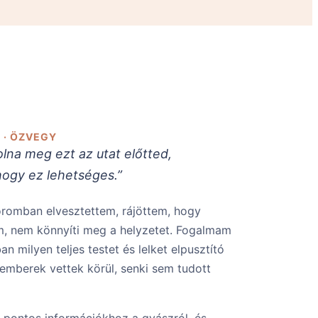
 · ÖZVEGY
na meg ezt az utat előtted,
hogy ez lehetséges.”
koromban elvesztettem, rájöttem, hogy
em, nem könnyíti meg a helyzetet. Fogalmam
n milyen teljes testet és lelket elpusztító
emberek vettek körül, senki sem tudott