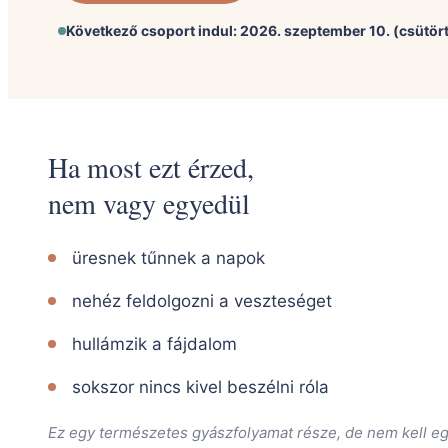
Következő csoport indul: 2026. szeptember 10. (csütör
Ha most ezt érzed,
nem vagy egyedül
üresnek tűnnek a napok
nehéz feldolgozni a veszteséget
hullámzik a fájdalom
sokszor nincs kivel beszélni róla
Ez egy természetes gyászfolyamat része, de nem kell e