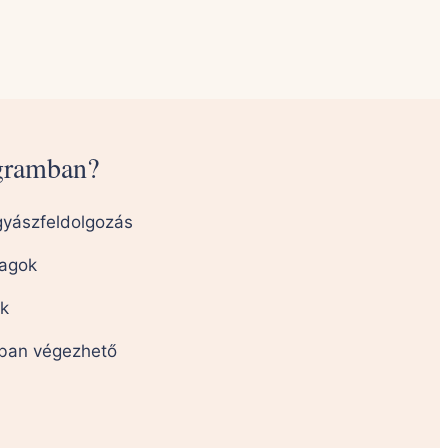
ogramban?
 gyászfeldolgozás
yagok
ok
óban végezhető