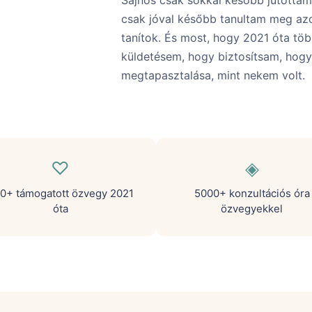
Sajnos csak sokkal később jutottam
csak jóval később tanultam meg az
tanítok. És most, hogy 2021 óta tö
küldetésem, hogy biztosítsam, hog
megtapasztalása, mint nekem volt.
♡
◈
0+ támogatott özvegy 2021
5000+ konzultációs óra
óta
özvegyekkel