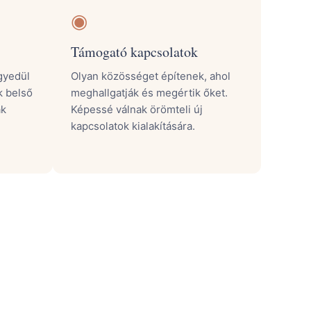
◉
Támogató kapcsolatok
gyedül
Olyan közösséget építenek, ahol
k belső
meghallgatják és megértik őket.
ak
Képessé válnak örömteli új
kapcsolatok kialakítására.