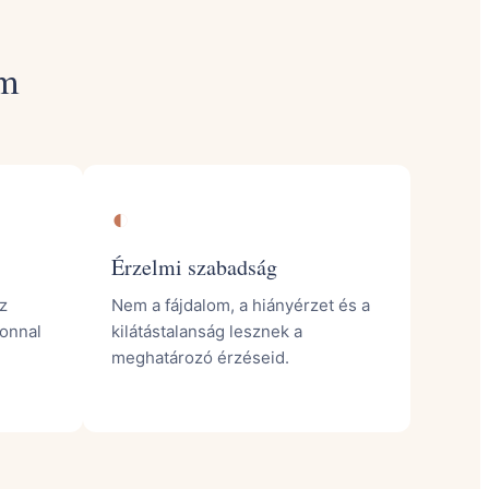
am
◐
Érzelmi szabadság
z
Nem a fájdalom, a hiányérzet és a
onnal
kilátástalanság lesznek a
meghatározó érzéseid.