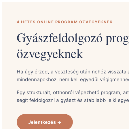
4 HETES ONLINE PROGRAM ÖZVEGYEKNEK
Gyászfeldolgozó pro
özvegyeknek
Ha úgy érzed, a veszteség után nehéz visszatalá
mindennapokhoz, nem kell egyedül végigmenned
Egy strukturált, otthonról végezhető program, am
segít feldolgozni a gyászt és stabilabb lelki egye
Jelentkezés →