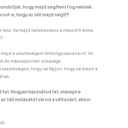
 gondoljuk, hogy majd segíteni fog nekünk.
árod-e, hogy az idő majd segít?
b lesz, ha majd belekezdesz a második évbe,
d?
 majd a veszteségem feldolgozásra kerül. Az
cek és másodpercek sokasága.
 veszteséged, hogy ne fájjon, hogy ne érezd a
dnak.
d fel. Hogyan használod fel, mennyire
 az idő múlásától várod a változást, akkor
ól.