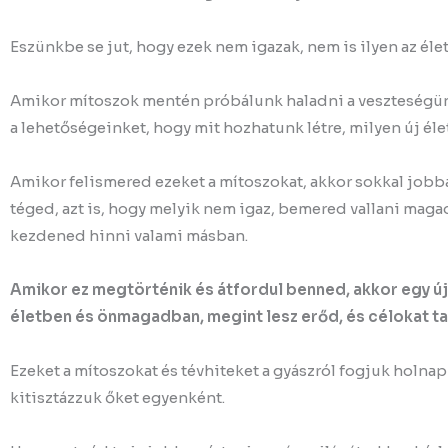
Eszünkbe se jut, hogy ezek nem igazak, nem is ilyen az élet,
Amikor mítoszok mentén próbálunk haladni a veszteségün
a lehetőségeinket, hogy mit hozhatunk létre, milyen új éle
Amikor felismered ezeket a mítoszokat, akkor sokkal jobb
téged, azt is, hogy melyik nem igaz, bemered vallani magad
kezdened hinni valami másban.
Amikor ez megtörténik és átfordul benned, akkor egy új v
életben és önmagadban, megint lesz erőd, és célokat talá
Ezeket a mítoszokat és tévhiteket a gyászról fogjuk holn
kitisztázzuk őket egyenként.