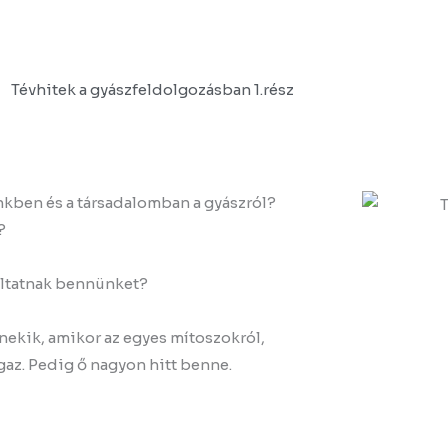
Tévhitek a gyászfeldolgozásban 1.rész
kben és a társadalomban a gyászról?
?
áltatnak bennünket?
ekik, amikor az egyes mítoszokról,
az. Pedig ő nagyon hitt benne.