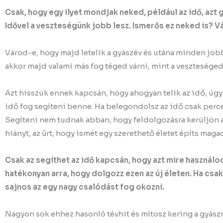
Csak, hogy egy ilyet mondjak neked, például az idő, azt
Idővel a veszteségünk jobb lesz. Ismerős ez neked is? V
Várod-e, hogy majd letelik a gyászév és utána minden job
akkor majd valami más fog téged várni, mint a vesztesége
Azt hisszük ennek kapcsán, hogy ahogyan telik az idő, úgy
idő fog segíteni benne. Ha belegondolsz az idő csak per
Segíteni nem tudnak abban, hogy feldolgozásra kerüljön a
hiányt, az űrt, hogy ismét egy szerethető életet építs maga
Csak az segíthet az idő kapcsán, hogy azt mire használo
hatékonyan arra, hogy dolgozz ezen az új életen. Ha csak
sajnos az egy nagy csalódást fog okozni.
Nagyon sok ehhez hasonló tévhit és mítosz kering a gyászr