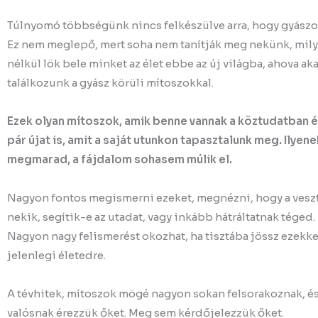
Túlnyomó többségünk nincs felkészülve arra, hogy gyászol
Ez nem meglepő, mert soha nem tanítják meg nekünk, milye
nélkül lök bele minket az élet ebbe az új világba, ahova a
találkozunk a gyász körüli mítoszokkal.
Ezek olyan mítoszok, amik benne vannak a köztudatban 
pár újat is, amit a saját utunkon tapasztalunk meg. Ilyen
megmarad, a fájdalom sohasem múlik el.
Nagyon fontos megismerni ezeket, megnézni, hogy a vesz
nekik, segítik-e az utadat, vagy inkább hátráltatnak téged.
Nagyon nagy felismerést okozhat, ha tisztába jössz ezekke
jelenlegi életedre.
A tévhitek, mítoszok mögé nagyon sokan felsorakoznak, és
valósnak érezzük őket. Meg sem kérdőjelezzük őket.