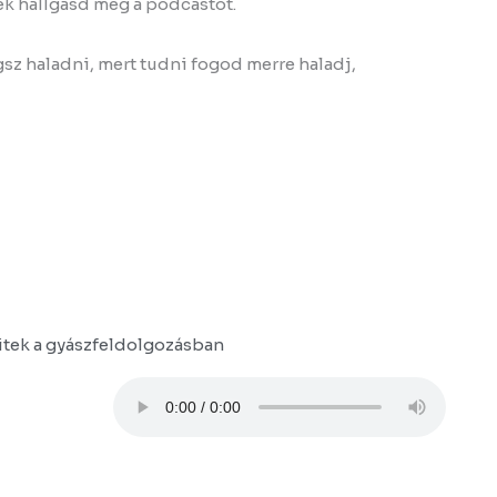
lek hallgasd meg a podcastot.
ogsz haladni, mert tudni fogod merre haladj,
itek a gyászfeldolgozásban