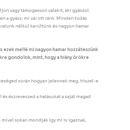
jon vagy támogasson valakit, aki gyászol.
n a gyász, mi vár ott ránk. Minden tudás
karatunk nélkül kerültünk és nagyon hamar
és ezek mellé mi nagyon hamar hozzáteszünk
ekre gondolok, mint, hogy a hiány örökre
teséged során hogyan jelennek meg, hiszel-e
l és észreveszed a hatásukat a saját magad
 mivel sokan mondják így mi is igaznak,