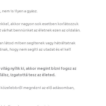
 nem is ilyen a gyász.
kkel, akkor nagyon sok esetben korlátozzuk
t várhat bennünket az életnek ezen az oldalán.
an látod miben segítenek vagy hátráltatnak
nak, hogy nem segíti az utadat és el kell
ilág nyílik ki, akkor megint bízni fogsz az
lsz, izgatottá tesz az életed.
ap közelebbről megnézni az elő adásomban,