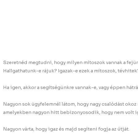
Szeretnéd megtudni, hogy milyen mítoszok vannak a fejün
Hallgathatunk-e rájuk? Igazak-e ezek a mítoszok, tévhitek
Ha igen, akkor a segítségünkre vannak-e, vagy éppen hátr
Nagyon sok ügyfelemnél látom, hogy nagy csalódást okoz n
amelyekben nagyon hitt bebizonyosodik, hogy nem volt ig
Nagyon várta, hogy igaz és majd segíteni fogja az útját.