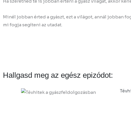
Ha szeretnéd te is jobban érteni a gyász világát, akkor kér
Minél jobban érted a gyászt, ezt a világot, annál jobban f
mi fogja segíteni az utadat.
Hallgasd meg az egész epizódot:
Tévh