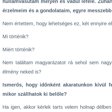
hullámvasutam mélyen és vadul lefelé. Zuhan
érzelmeim és a gondolataim, egyre messzebb a
Nem értettem, hogy lehetséges ez, két ennyire ell
Mi történik?
Miért történik?
Nem találtam magyarázatot rá sehol sem nagy
élmény neked is?
Ismerős, hogy időnként akaratunkon kívül f
mikor szállhatok ki belőle?
Ha igen, akkor kérlek tarts velem holnap délbe