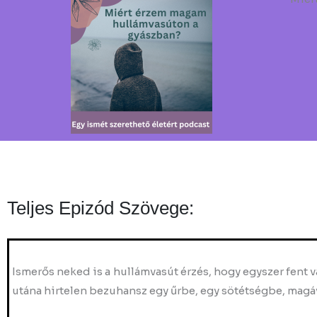
Teljes Epizód Szövege:
Ismerős neked is a hullámvasút érzés, hogy egyszer fent 
utána hirtelen bezuhansz egy űrbe, egy sötétségbe, magáv