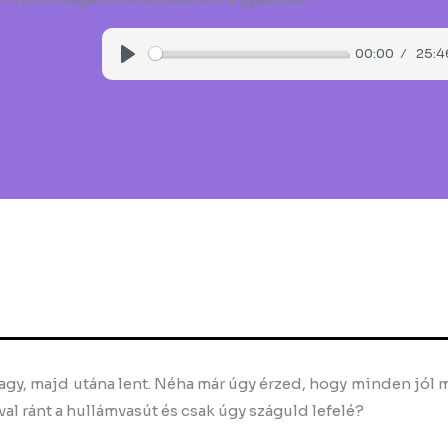
00:00
25:4
Play
vagy, majd utána lent. Néha már úgy érzed, hogy minden jól 
al ránt a hullámvasút és csak úgy száguld lefelé?