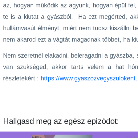
az, hogyan működik az agyunk, hogyan épül fel, 
te is a kiutat a gyászból. Ha ezt megérted, ak
hullámvasút élményt, miért nem tudsz kiszállni be
nem akarod ezt a vágtát magadnak többet, ha kiu
Nem szeretnél elakadni, beleragadni a gyászba, 
van szükséged, akkor tarts velem a hat hón
részletekért :
https://www.gyaszozvegyszulokent
Hallgasd meg az egész epizódot:
Miér