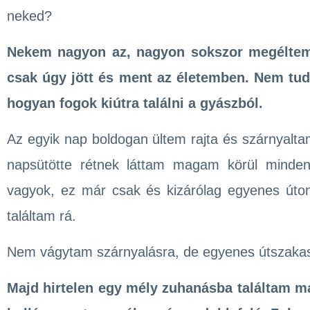
neked?
Nekem nagyon az, nagyon sokszor megéltem 
csak úgy jött és ment az életemben. Nem tud
hogyan fogok kiútra találni a gyászból.
Az egyik nap boldogan ültem rajta és szárnyaltam
napsütötte rétnek láttam magam körül minden
vagyok, ez már csak és kizárólag egyenes úton
találtam rá.
Nem vágytam szárnyalásra, de egyenes útszakas
Majd hirtelen egy mély zuhanásba találtam ma