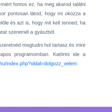
miért fontos ez, ha meg akarod találni
kor pontosan látod, hogy mi okozza a
lőle és azt is, hogy mit kell tenned, ha
tat szeretnél a gyászból.
szeretnéd megtudni hol tartasz és mire
apos programomban. Kattints ide a
.hu/index.php?oldal=dolgozz_velem
t érzem magam hullámvasúton a gyászban?