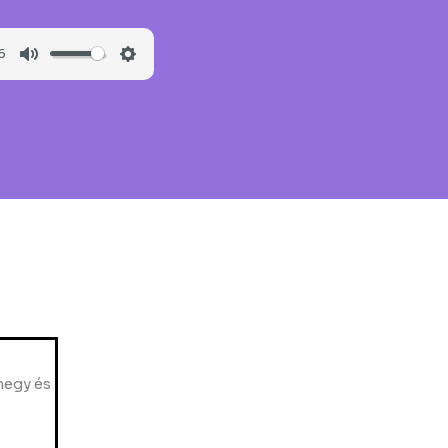
6
Mute
Settings
megy és