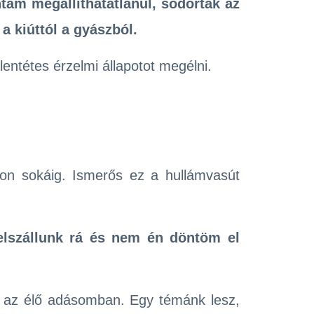
tam megállíthatatlanul, sodortak az
 kiúttól a gyászból.
entétes érzelmi állapotot megélni.
on sokáig. Ismerős ez a hullámvasút
elszállunk rá és nem én döntöm el
n az élő adásomban. Egy témánk lesz,