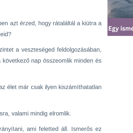
 azt érzed, hogy rátaláltál a kiútra a
eid?
intet a veszteséged feldolgozásában,
a következő nap összeomlik minden és
z élet már csak ilyen kiszámíthatatlan
sra, valami mindig elromlik.
rányítani, ami feletted áll. Ismerős ez