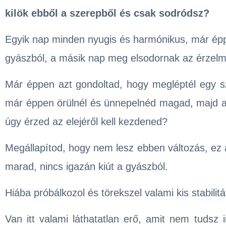
kilök ebből a szerepből és csak sodródsz?
Egyik nap minden nyugis és harmónikus, már éppen
gyászból, a másik nap meg elsodornak az érzelm
Már éppen azt gondoltad, hogy megléptél egy sz
már éppen örülnél és ünnepelnéd magad, majd 
úgy érzed az elejéről kell kezdened?
Megállapítod, hogy nem lesz ebben változás, ez a
marad, nincs igazán kiút a gyászból.
Hiába próbálkozol és törekszel valami kis stabilitá
Van itt valami láthatatlan erő, amit nem tudsz i