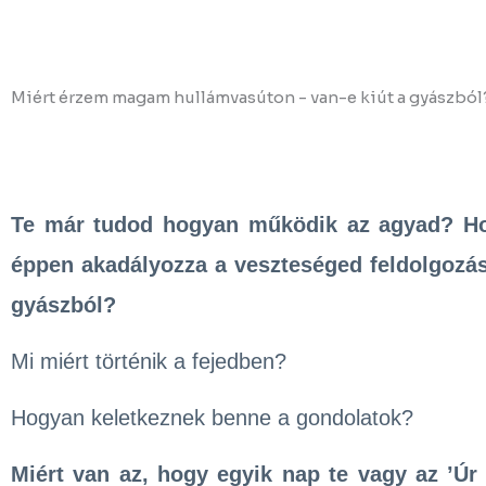
Miért érzem magam hullámvasúton - van-e kiút a gyászból
Te már tudod hogyan működik az agyad? Ho
éppen akadályozza a veszteséged feldolgozásá
gyászból?
Mi miért történik a fejedben?
Hogyan keletkeznek benne a gondolatok?
Miért van az, hogy egyik nap te vagy az ’Ú