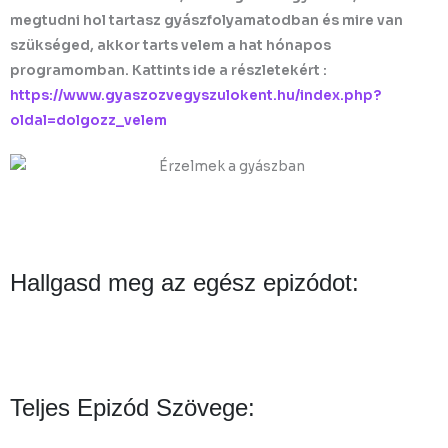
megtudni hol tartasz gyászfolyamatodban és mire van
szükséged, akkor tarts velem a hat hónapos
programomban. Kattints ide a részletekért :
https://www.gyaszozvegyszulokent.hu/index.php?
oldal=dolgozz_velem
Hallgasd meg az egész epizódot:
Teljes Epizód Szövege: