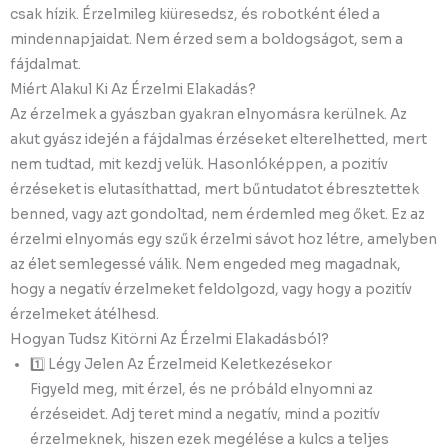
csak hízik. Érzelmileg kiüresedsz, és robotként éled a
mindennapjaidat. Nem érzed sem a boldogságot, sem a
fájdalmat.
Miért Alakul Ki Az Érzelmi Elakadás?
Az érzelmek a gyászban gyakran elnyomásra kerülnek. Az
akut gyász idején a fájdalmas érzéseket elterelhetted, mert
nem tudtad, mit kezdj velük. Hasonlóképpen, a pozitív
érzéseket is elutasíthattad, mert bűntudatot ébresztettek
benned, vagy azt gondoltad, nem érdemled meg őket. Ez az
érzelmi elnyomás egy szűk érzelmi sávot hoz létre, amelyben
az élet semlegessé válik. Nem engeded meg magadnak,
hogy a negatív érzelmeket feldolgozd, vagy hogy a pozitív
érzelmeket átélhesd.
Hogyan Tudsz Kitörni Az Érzelmi Elakadásból?
1️⃣ Légy Jelen Az Érzelmeid Keletkezésekor
Figyeld meg, mit érzel, és ne próbáld elnyomni az
érzéseidet. Adj teret mind a negatív, mind a pozitív
érzelmeknek, hiszen ezek megélése a kulcs a teljes