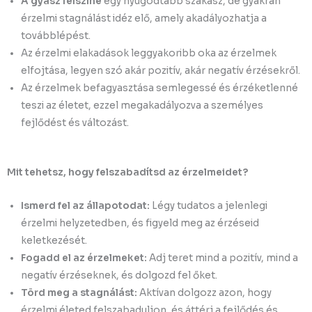
A gyász felszíne
egy nyugodtabb szakasz, de gyakran
érzelmi stagnálást idéz elő, amely akadályozhatja a
továbblépést.
Az érzelmi elakadások leggyakoribb oka az érzelmek
elfojtása, legyen szó akár pozitív, akár negatív érzésekről.
Az érzelmek befagyasztása semlegessé és érzéketlenné
teszi az életet, ezzel megakadályozva a személyes
fejlődést és változást.
Mit tehetsz, hogy felszabadítsd az érzelmeidet?
Ismerd fel az állapotodat:
Légy tudatos a jelenlegi
érzelmi helyzetedben, és figyeld meg az érzéseid
keletkezését.
Fogadd el az érzelmeket:
Adj teret mind a pozitív, mind a
negatív érzéseknek, és dolgozd fel őket.
Törd meg a stagnálást:
Aktívan dolgozz azon, hogy
érzelmi életed felszabaduljon, és áttérj a fejlődés és