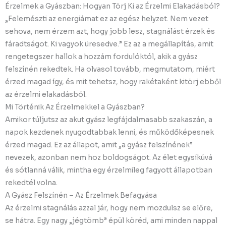
Érzelmek a Gyászban: Hogyan Törj Ki az Érzelmi Elakadásból?
„Felemészti az energiámat ez az egész helyzet. Nem vezet
sehova, nem érzem azt, hogy jobb lesz, stagnálást érzek és
fáradtságot. Ki vagyok üresedve.” Ez az a megállapítás, amit
rengetegszer hallok a hozzám fordulóktól, akik a gyász
felszínén rekedtek. Ha olvasol tovább, megmutatom, miért
érzed magad így, és mit tehetsz, hogy rakétaként kitörj ebből
az érzelmi elakadásból.
Mi Történik Az Érzelmekkel a Gyászban?
Amikor túljutsz az akut gyász legfájdalmasabb szakaszán, a
napok kezdenek nyugodtabbak lenni, és működőképesnek
érzed magad. Ez az állapot, amit „a gyász felszínének”
nevezek, azonban nem hoz boldogságot. Az élet egysíkúvá
és sótlanná válik, mintha egy érzelmileg fagyott állapotban
rekedtél volna.
A Gyász Felszínén – Az Érzelmek Befagyása
Az érzelmi stagnálás azzal jár, hogy nem mozdulsz se előre,
se hátra. Egy nagy „jégtömb” épül köréd, ami minden nappal