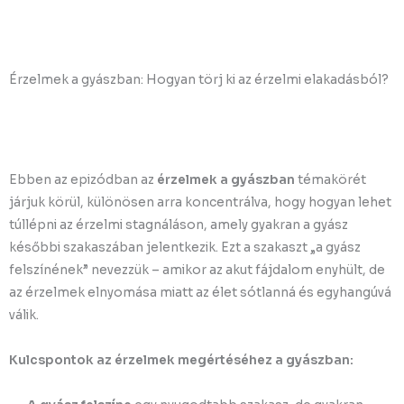
Érzelmek a gyászban: Hogyan törj ki az érzelmi elakadásból?
Ebben az epizódban az
érzelmek a gyászban
témakörét
járjuk körül, különösen arra koncentrálva, hogy hogyan lehet
túllépni az érzelmi stagnáláson, amely gyakran a gyász
későbbi szakaszában jelentkezik. Ezt a szakaszt „a gyász
felszínének” nevezzük – amikor az akut fájdalom enyhült, de
az érzelmek elnyomása miatt az élet sótlanná és egyhangúvá
válik.
Kulcspontok az érzelmek megértéséhez a gyászban: