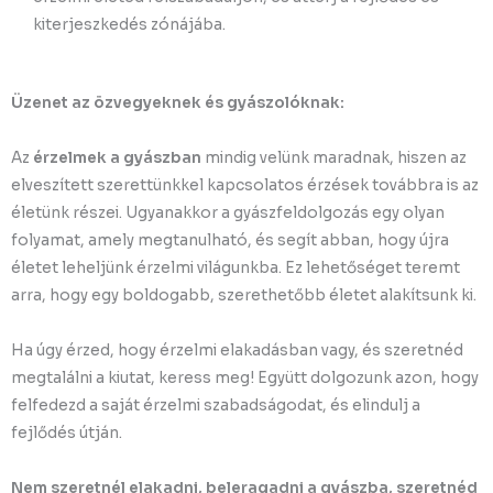
kiterjeszkedés zónájába.
Üzenet az özvegyeknek és gyászolóknak:
Az
érzelmek a gyászban
mindig velünk maradnak, hiszen az
elveszített szerettünkkel kapcsolatos érzések továbbra is az
életünk részei. Ugyanakkor a gyászfeldolgozás egy olyan
folyamat, amely megtanulható, és segít abban, hogy újra
életet leheljünk érzelmi világunkba. Ez lehetőséget teremt
arra, hogy egy boldogabb, szerethetőbb életet alakítsunk ki.
Ha úgy érzed, hogy érzelmi elakadásban vagy, és szeretnéd
megtalálni a kiutat, keress meg! Együtt dolgozunk azon, hogy
felfedezd a saját érzelmi szabadságodat, és elindulj a
fejlődés útján.
Nem szeretnél elakadni, beleragadni a gyászba, szeretnéd