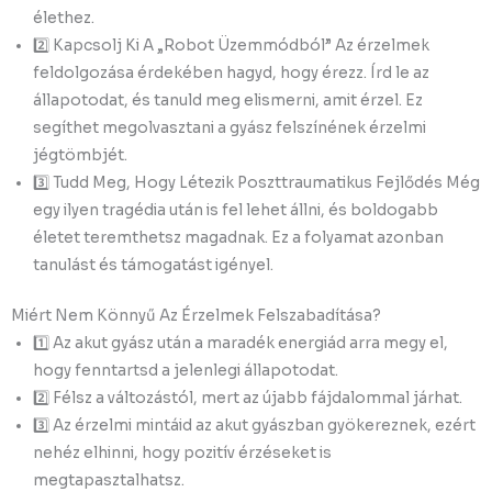
élethez.
2️⃣ Kapcsolj Ki A „Robot Üzemmódból” Az érzelmek
feldolgozása érdekében hagyd, hogy érezz. Írd le az
állapotodat, és tanuld meg elismerni, amit érzel. Ez
segíthet megolvasztani a gyász felszínének érzelmi
jégtömbjét.
3️⃣ Tudd Meg, Hogy Létezik Poszttraumatikus Fejlődés Még
egy ilyen tragédia után is fel lehet állni, és boldogabb
életet teremthetsz magadnak. Ez a folyamat azonban
tanulást és támogatást igényel.
Miért Nem Könnyű Az Érzelmek Felszabadítása?
1️⃣ Az akut gyász után a maradék energiád arra megy el,
hogy fenntartsd a jelenlegi állapotodat.
2️⃣ Félsz a változástól, mert az újabb fájdalommal járhat.
3️⃣ Az érzelmi mintáid az akut gyászban gyökereznek, ezért
nehéz elhinni, hogy pozitív érzéseket is
megtapasztalhatsz.