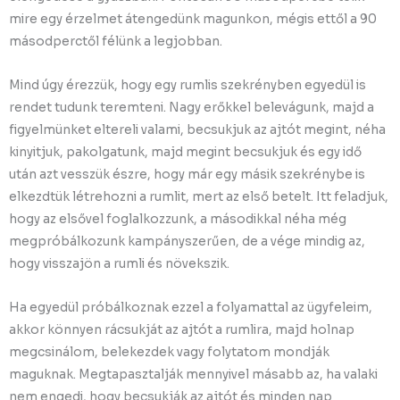
mire egy érzelmet átengedünk magunkon, mégis ettől a 90
másodperctől félünk a legjobban.
Mind úgy érezzük, hogy egy rumlis szekrényben egyedül is
rendet tudunk teremteni. Nagy erőkkel belevágunk, majd a
figyelmünket eltereli valami, becsukjuk az ajtót megint, néha
kinyitjuk, pakolgatunk, majd megint becsukjuk és egy idő
után azt vesszük észre, hogy már egy másik szekrénybe is
elkezdtük létrehozni a rumlit, mert az első betelt. Itt feladjuk,
hogy az elsővel foglalkozzunk, a másodikkal néha még
megpróbálkozunk kampányszerűen, de a vége mindig az,
hogy visszajön a rumli és növekszik.
Ha egyedül próbálkoznak ezzel a folyamattal az ügyfeleim,
akkor könnyen rácsukját az ajtót a rumlira, majd holnap
megcsinálom, belekezdek vagy folytatom mondják
maguknak. Megtapasztalják mennyivel másabb az, ha valaki
nem engedi, hogy becsukják az ajtót és minden nap