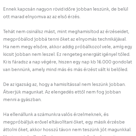
Ennek kapcsán nagyon rövid időre jobban leszünk, de belül
ott marad elnyomva az az első érzés.
Tehát nem csinálsz mást, mint meghamisítod az érzéseidet,
megpróbálod jobbá tenni őket az elnyomás technikájával.
Ha nem megy elsőre, akkor addig próbálkozol vele, amíg egy
kicsit jobban nem leszel. Ez rengeteg energiát igényel tőled.
Ki is fáradsz a nap végére, hiszen egy nap kb 16.000 gondolat
van bennünk, amely mind más és más érzést vált ki belőled.
De az igazság az, hogy a hamisítással nem leszünk jobban.
Átverjük magunkat. Az elengedés ettől nem fog jobban
menni a gyászban.
Ha ellenállunk a számunkra valós érzelmeknek, és
megpróbáljuk erővel eltávolítani őket, egy másik érzésbe
áttolni őket, akkor hosszú távon nem teszünk jót magunkkal.