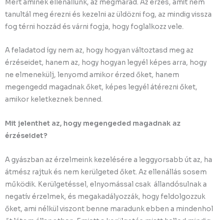
Mert aminek ellenállunk, az megmarad. Az érzés, amit nem
tanultál meg érezni és kezelni az üldözni fog, az mindig vissza
fog térni hozzád és várni fogja, hogy foglalkozz vele.
A feladatod így nem az, hogy hogyan változtasd meg az
érzéseidet, hanem az, hogy hogyan legyél képes arra, hogy
ne elmenekülj, lenyomd amikor érzed őket, hanem
megengedd magadnak őket, képes legyél átérezni őket,
amikor keletkeznek benned.
Mit jelenthet az, hogy megengeded magadnak az
érzéseidet?
A gyászban az érzelmeink kezelésére a leggyorsabb út az, ha
átmész rajtuk és nem kerülgeted őket. Az ellenállás sosem
működik. Kerülgetéssel, elnyomással csak állandósulnak a
negatív érzelmek, és megakadályozzák, hogy feldolgozzuk
őket, ami nélkül viszont benne maradunk ebben a mindenhol