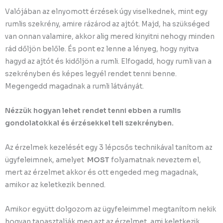
Valójában az elnyomott érzések úgy viselkednek, mint egy
rumlis szekrény, amire rázárod az ajtót. Majd, ha szükséged
van onnan valamire, akkor alig mered kinyitni nehogy minden
rád dőljön belőle. És pont ez lenne a lényeg, hogy nyitva
hagyd az ajtót és kidőljön a rumli. Elfogadd, hogy rumli van a
szekrényben és képes legyél rendet tenni benne.
Megengedd magadnak a rumli látványát.
Nézzük hogyan lehet rendet tenni ebben a rumlis
gondolatokkal és érzésekkel teli szekrényben.
Az érzelmek kezelését egy 3 lépcsős technikával tanítom az
ügyfeleimnek, amelyet
MOST
folyamatnak neveztem el,
mert az érzelmet akkor és ott engeded meg magadnak,
amikor az keletkezik benned.
Amikor együtt dolgozom az ügyfeleimmel megtanítom nekik
hogyan tapasztalják meg azt az érzelmet, ami keletkezik