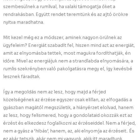
szembesülnek a rumlival, ha valaki támogatja őket a
rendrakásban. Együtt rendet teremtünk és az ajtó örökre
nyitva maradhatna.
Mit kezel még ez a módszer, aminek nagyon örülnek az
ügyfeleim? Energiát szabadít fel, hiszen mind azt az energiát,
amit az elnyomásba tettek, most magukra fordíthatják, én
időre. Mivel az energiájuk nem a strandlabda elnyomására, a
rumlis szekrényben való pakolgatásra megy el, így kevésbé
lesznek fáradtak.
Így a megoldás nem az lesz, hogy majd a férjed
közelségének az érzése egyszer csak elillan, az elfogadás a
gyászban magától megszületik, a hiányérzet elolvad, hanem
az lesz, hogy felismered, hogy a gondolataid okozzák ezt az
érzést és elkezdesz foglalkozni az érzéseiddel. Nem a férjed,
nem a gyász a ‘hibás’, hanem, az, aki elnyomja az érzéseit.. És
ez akár tetszik, akár nem mi vagyunk, akik itt maradtunk.