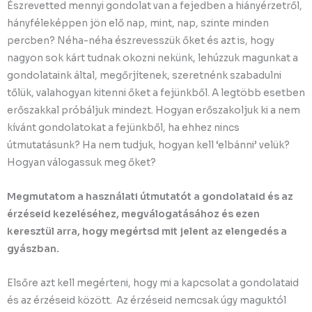
Észrevetted mennyi gondolat van a fejedben a hiányérzetről,
hányféleképpen jön elő nap, mint, nap, szinte minden
percben? Néha-néha észrevesszük őket és azt is, hogy
nagyon sok kárt tudnak okozni nekünk, lehúzzuk magunkat a
gondolataink által, megőrjítenek, szeretnénk szabadulni
tőlük, valahogyan kitenni őket a fejünkből. A legtöbb esetben
erőszakkal próbáljuk mindezt. Hogyan erőszakoljuk ki a nem
kívánt gondolatokat a fejünkből, ha ehhez nincs
útmutatásunk? Ha nem tudjuk, hogyan kell ‘elbánni’ velük?
Hogyan válogassuk meg őket?
Megmutatom a használati útmutatót a gondolataid és az
érzéseid kezeléséhez, megválogatásához és ezen
keresztül arra, hogy megértsd mit jelent az elengedés a
gyászban.
Elsőre azt kell megérteni, hogy mi a kapcsolat a gondolataid
és az érzéseid között. Az érzéseid nemcsak úgy maguktól