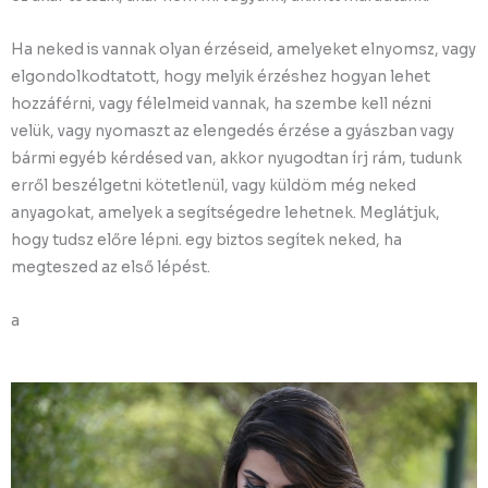
Ha neked is vannak olyan érzéseid, amelyeket elnyomsz, vagy
elgondolkodtatott, hogy melyik érzéshez hogyan lehet
hozzáférni, vagy félelmeid vannak, ha szembe kell nézni
velük, vagy nyomaszt az elengedés érzése a gyászban vagy
bármi egyéb kérdésed van, akkor nyugodtan írj rám, tudunk
erről beszélgetni kötetlenül, vagy küldöm még neked
anyagokat, amelyek a segítségedre lehetnek. Meglátjuk,
hogy tudsz előre lépni. egy biztos segítek neked, ha
megteszed az első lépést.
a