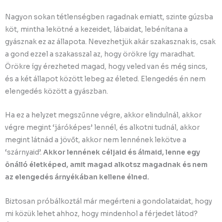
Nagyon sokan tétlenségben ragadnak emiatt, szinte gúzsba
köt, mintha lekötné a kezeidet, lábaidat, lebénítana a
gyásznak ez az állapota. Nevezhetjük akár szakasznak is, csak
a gond ezzel a szakasszal az, hogy örökre így maradhat.
Örökre így érezheted magad, hogy veled van és még sincs,
és a két állapot között lebeg az életed. Elengedés én nem
elengedés között a gyászban.
Ha ez a helyzet megszűnne végre, akkor elindulnál, akkor
végre megint ‘járóképes’ lennél, és alkotni tudnál, akkor
megint látnád a jövőt, akkor nem lennének lekötve a
‘szárnyaid’.
Akkor lennének céljaid és álmaid, lenne egy
önálló életképed, amit magad alkotsz magadnak és nem
az elengedés árnyékában kellene élned.
Biztosan próbálkoztál már megérteni a gondolataidat, hogy
mi közük lehet ahhoz, hogy mindenhol a férjedet látod?