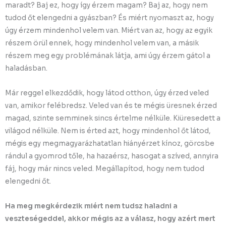
maradt? Baj ez, hogy így érzem magam? Baj az, hogy nem
tudod őt elengedni a gyászban? És miért nyomaszt az, hogy
úgy érzem mindenhol velem van. Miért van az, hogy az egyik
részem örül ennek, hogy mindenhol velem van, a másik
részem meg egy problémának látja, ami úgy érzem gátol a
haladásban.
Már reggel elkezdődik, hogy látod otthon, úgy érzed veled
van, amikor felébredsz. Veled van és te mégis üresnek érzed
magad, szinte semminek sincs értelme nélküle. Kiüresedett a
világod nélküle. Nem is érted azt, hogy mindenhol őt látod,
mégis egy megmagyarázhatatlan hiányérzet kínoz, görcsbe
rándul a gyomrod tőle, ha hazaérsz, hasogat a szíved, annyira
fáj, hogy már nincs veled. Megállapítod, hogy nem tudod
elengedni őt.
Ha meg megkérdezik miért nem tudsz haladni a
veszteségeddel, akkor mégis az a válasz, hogy azért mert