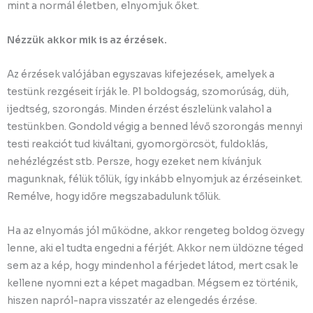
mint a normál életben, elnyomjuk őket.
Nézzük akkor mik is az érzések.
Az érzések valójában egyszavas kifejezések, amelyek a
testünk rezgéseit írják le. Pl boldogság, szomorúság, düh,
ijedtség, szorongás. Minden érzést észlelünk valahol a
testünkben. Gondold végig a benned lévő szorongás mennyi
testi reakciót tud kiváltani, gyomorgörcsöt, fuldoklás,
nehézlégzést stb. Persze, hogy ezeket nem kívánjuk
magunknak, félük tőlük, így inkább elnyomjuk az érzéseinket.
Remélve, hogy időre megszabadulunk tőlük.
Ha az elnyomás jól működne, akkor rengeteg boldog özvegy
lenne, aki el tudta engedni a férjét. Akkor nem üldözne téged
sem az a kép, hogy mindenhol a férjedet látod, mert csak le
kellene nyomni ezt a képet magadban. Mégsem ez történik,
hiszen napról-napra visszatér az elengedés érzése.