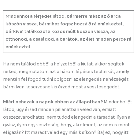
Mindenhol a férjedet látod, bármerre mész az ő arca
köszön vissza, bármihez fogsz hozzá ő rá emlékeztet,
bárkivel találkozol a közös múlt köszön vissza, az
otthonod, a családod, a barátok, az élet minden perce rá
emlékeztet.
Ha nem találod ebből a helyzetből a kiutat, akkor segítek
neked, megmutatom azt a három lépéses technikát, amely
mentén fel fogod tudni dolgozni az elengedés nehézségét,
bármilyen keservesnek is érzed most a veszteségedet.
Miért nehezek a napok ebben az állapotban?
Mindenhol őt
látod, úgy érzed minden pillanatban veled van, emiatt
összezavarodhatsz, nem tudod elengedni a társadat. Ilyen a
gyász, ilyen egy veszteség, hogy, aki elment, az nem is ment
el igazán? Itt maradt veled egy másik síkon? Baj ez, hogy itt