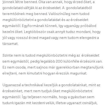
jönnek létre benned. Oka van annak, hogy érzed őket, a
gondolataid váltják ki az érzéseidet. A gondolataidból
teremtődnek meg benned. Valószínűleg nem tudod
megkülönböztetni a gondolataidat és az érzéseidet
egymástól. Egyformának tűnnek, így ugyanúgy próbálod
kezelni őket. Legtöbbször csak annyit tudsz mondani, hogy
jól vagy rosszul érzed magad vagy nem tudom elengedni a
társamat.
Szinte nem is tudod megkülönböztetni még az érzéseidet
sem egymástól, pedig legalább 200 különféle érzésünk van.
Ez nem csoda, mert sajnos már gyerekkorban megtanuljunk
elrejteni, nem kimutatni hogyan érezzük magunkat.
Ugyanazzal a technikával kezeljük a gondolatainkat, mint az
érzéseinket, mert nem tudjuk őket megkülönböztetni
egymástól. Így teljesen normális, hogy a gyászban sem
tudunk igazán mit kezdeni velük, illetve ugyanazt csináljuk,