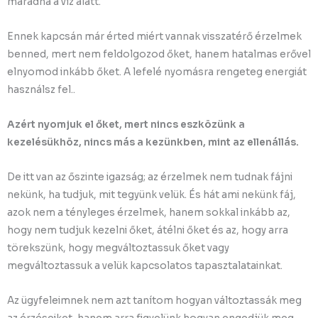
maradna a víz alatt.
Ennek kapcsán már érted miért vannak visszatérő érzelmek
benned, mert nem feldolgozod őket, hanem hatalmas erővel
elnyomod inkább őket. A lefelé nyomásra rengeteg energiát
használsz fel..
Azért nyomjuk el őket, mert nincs eszközünk a
kezelésükhöz, nincs más a kezünkben, mint az ellenállás.
De itt van az őszinte igazság; az érzelmek nem tudnak fájni
nekünk, ha tudjuk, mit tegyünk velük. És hát ami nekünk fáj,
azok nem a tényleges érzelmek, hanem sokkal inkább az,
hogy nem tudjuk kezelni őket, átélni őket és az, hogy arra
törekszünk, hogy megváltoztassuk őket vagy
megváltoztassuk a velük kapcsolatos tapasztalatainkat.
Az ügyfeleimnek nem azt tanítom hogyan változtassák meg