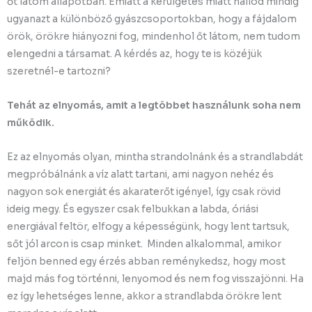
őt látom állapotban. Emiatt a kerülgetés miatt hallod mindig
ugyanazt a különböző gyászcsoportokban, hogy a fájdalom
örök, örökre hiányozni fog, mindenhol őt látom, nem tudom
elengedni a társamat. A kérdés az, hogy te is közéjük
szeretnél-e tartozni?
Tehát az elnyomás, amit a legtöbbet használunk soha nem
működik.
Ez az elnyomás olyan, mintha strandolnánk és a strandlabdát
megpróbálnánk a víz alatt tartani, ami nagyon nehéz és
nagyon sok energiát és akaraterőt igényel, így csak rövid
ideig megy. És egyszer csak felbukkan a labda, óriási
energiával feltör, elfogy a képességünk, hogy lent tartsuk,
sőt jól arcon is csap minket. Minden alkalommal, amikor
feljön benned egy érzés abban reménykedsz, hogy most
majd más fog történni, lenyomod és nem fog visszajönni. Ha
ez így lehetséges lenne, akkor a strandlabda örökre lent