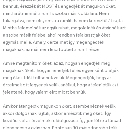
bennük, érezzék át MOST és engedjék át magukon őket,
mintha átmennél a rumlis szoba másik oldalára. Nem
takargatva, nem elnyomva a rumlit, hanem keresztül át rajta.
Mintha felemelnék az egyik ruhát, megölelnék és átvinnék azt
a szoba másik felébe, ahol rendben felakasztják őket
egymás mellé. Amelyik érzelmet így megengedték
maguknak, az már nem lesz többet a rumli része.
Amire megtanítom őket, az az, hogyan engedjék meg
maguknak őket, hogyan emeljék fel és egyenként öleljék
meg őket. Időt töltsenek velük. Megengedjék, hogy az
érzelmek ott legyenek velük anélkül, hogy a jelenlétük azt
jelentené, hogy valami elromlott bennük.
Amikor átengedik magunkon őket, szembenéznek velük
akkor dolgoznak rajtuk, akkor emésztik meg őket. Így
kezdődik el az érzelmek feldolgozása. Így jön létre a társad
elengedése a gyászban. Pontosan 90 másodpercbe telik