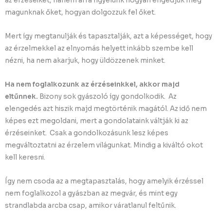
az érzéseiket, hanem arra figyelünk hogyan engedjük meg
magunknak őket, hogyan dolgozzuk fel őket.
Mert így megtanulják és tapasztalják, azt a képességet, hogy
az érzelmekkel az elnyomás helyett inkább szembe kell
nézni, ha nem akarjuk, hogy üldözzenek minket.
Ha nem foglalkozunk az érzéseinkkel, akkor majd
eltűnnek.
Bizony sok gyászoló így gondolkodik. Az
elengedés azt hiszik majd megtörténik magától. Az idő nem
képes ezt megoldani, mert a gondolataink váltják ki az
érzéseinket. Csak a gondolkozásunk lesz képes
megváltoztatni az érzelem világunkat. Mindig a kiváltó okot
kell keresni.
Így nem csoda az a megtapasztalás, hogy amelyik érzéssel
nem foglalkozol a gyászban az megvár, és mint egy
strandlabda arcba csap, amikor váratlanul feltűnik.