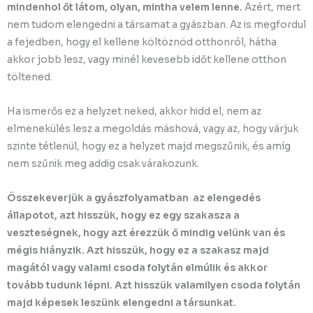
mindenhol őt látom, olyan, mintha velem lenne.
Azért, mert
nem tudom elengedni a társamat a gyászban. Az is megfordul
a fejedben, hogy el kellene költöznöd otthonról, hátha
akkor jobb lesz, vagy minél kevesebb időt kellene otthon
töltened.
Ha ismerős ez a helyzet neked, akkor hidd el, nem az
elmenekülés lesz a megoldás máshová, vagy az, hogy várjuk
szinte tétlenül, hogy ez a helyzet majd megszűnik, és amíg
nem szűnik meg addig csak várakozunk.
Összekeverjük a gyászfolyamatban az elengedés
állapotot, azt hisszük, hogy ez egy szakasza a
veszteségnek, hogy azt érezzük ő mindig velünk van és
mégis hiányzik. Azt hisszük, hogy ez a szakasz majd
magától vagy valami csoda folytán elmúlik és akkor
tovább tudunk lépni. Azt hisszük valamilyen csoda folytán
majd képesek leszünk elengedni a társunkat.