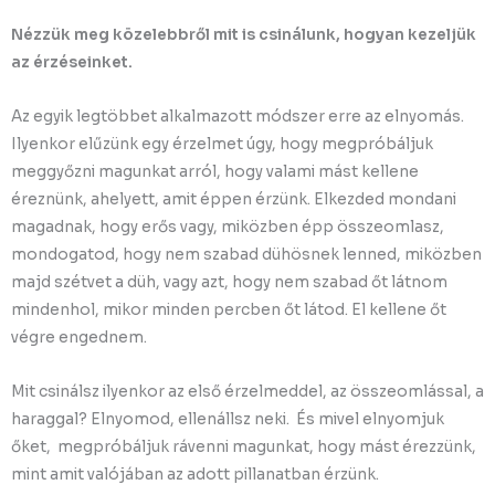
Nézzük meg közelebbről mit is csinálunk, hogyan kezeljük
az érzéseinket.
Az egyik legtöbbet alkalmazott módszer erre az elnyomás.
Ilyenkor elűzünk egy érzelmet úgy, hogy megpróbáljuk
meggyőzni magunkat arról, hogy valami mást kellene
éreznünk, ahelyett, amit éppen érzünk. Elkezded mondani
magadnak, hogy erős vagy, miközben épp összeomlasz,
mondogatod, hogy nem szabad dühösnek lenned, miközben
majd szétvet a düh, vagy azt, hogy nem szabad őt látnom
mindenhol, mikor minden percben őt látod. El kellene őt
végre engednem.
Mit csinálsz ilyenkor az első érzelmeddel, az összeomlással, a
haraggal? Elnyomod, ellenállsz neki. És mivel elnyomjuk
őket, megpróbáljuk rávenni magunkat, hogy mást érezzünk,
mint amit valójában az adott pillanatban érzünk.