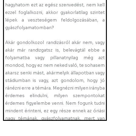
hagyhatom ezt az egész szenvedést, nem kell
ezzel foglalkozni, akkor gyakorlatilag szintet
lépek a veszteségem feldolgozásában, a
gyászfolyamatomban?
Akár gondolkozol randizásról akár nem, vagy
akár már randizgatsz is, belevágtál ebbe a
folyamatba vagy pillanatnyilag még azt
mondod, hogy ez nem neked való, te sohasem
akarsz senki mást, akármelyik állapotban vagy
stádiumban is vagy, azt gondolom, hogy jó
ránézni erre a témára. Megnézni milyen irányba
érdemes elindulni, milyen szempontokat
érdemes figyelembe venni. Nem fogunk tudni
mindent érinteni, ez egy része ennek az óriási
nagy témának, gyászfolyamatnak, mert van
ennek egy társadalmi vonulata, hogy mit vár el
tőlünk a társadalom, mit engedek meg én