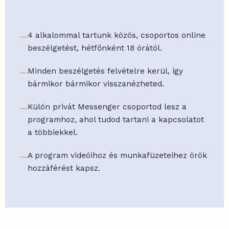
—
4 alkalommal tartunk közös, csoportos online
beszélgetést, hétfőnként 18 órától.
—
Minden beszélgetés felvételre kerül, így
bármikor bármikor visszanézheted.
—
Külön privát Messenger csoportod lesz a
programhoz, ahol tudod tartani a kapcsolatot
a többiekkel.
—
A program videóihoz és munkafüzeteihez örök
hozzáférést kapsz.