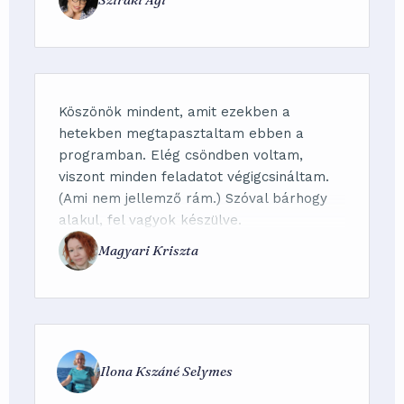
Neked! Köszönöm.
Köszönök mindent, amit ezekben a
hetekben megtapasztaltam ebben a
programban. Elég csöndben voltam,
viszont minden feladatot végigcsináltam.
(Ami nem jellemző rám.) Szóval bárhogy
alakul, fel vagyok készülve.
Magyari Kriszta
Ilona Kszáné Selymes