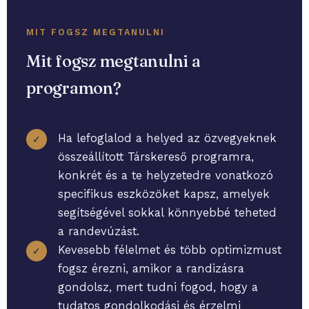
MIT FOGSZ MEGTANULNI
Mit fogsz megtanulni a
programon?
Ha lefoglalod a helyed az özvegyeknek
✓
összeállított Társkereső programra,
konkrét és a te helyzetedre vonatkozó
specifikus eszközöket kapsz, amelyek
segítségével sokkal könnyebbé teheted
a randevúzást.
Kevesebb félelmet és több optimizmust
✓
fogsz érezni, amikor a randizásra
gondolsz, mert tudni fogod, hogy a
tudatos gondolkodási és érzelmi