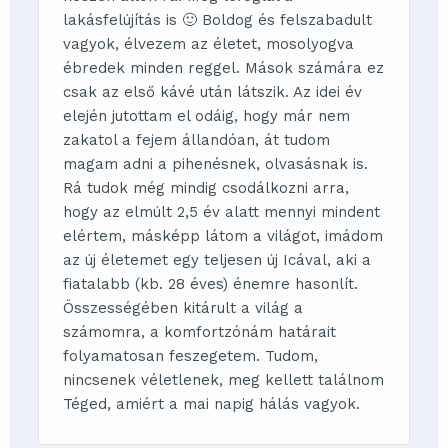
lakásfelújítás is 🙂 Boldog és felszabadult
vagyok, élvezem az életet, mosolyogva
ébredek minden reggel. Mások számára ez
csak az első kávé után látszik. Az idei év
elején jutottam el odáig, hogy már nem
zakatol a fejem állandóan, át tudom
magam adni a pihenésnek, olvasásnak is.
Rá tudok még mindig csodálkozni arra,
hogy az elmúlt 2,5 év alatt mennyi mindent
elértem, másképp látom a világot, imádom
az új életemet egy teljesen új Icával, aki a
fiatalabb (kb. 28 éves) énemre hasonlít.
Összességében kitárult a világ a
számomra, a komfortzónám határait
folyamatosan feszegetem. Tudom,
nincsenek véletlenek, meg kellett találnom
Téged, amiért a mai napig hálás vagyok.