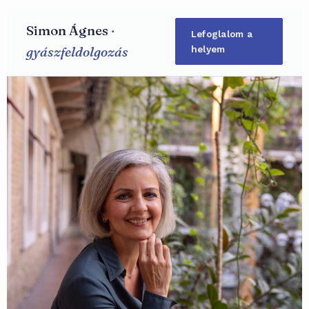
Simon Ágnes
·
Lefoglalom a
gyászfeldolgozás
helyem