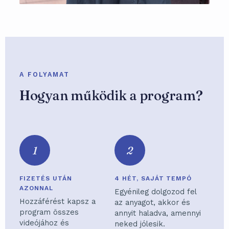
A FOLYAMAT
Hogyan működik a program?
1
2
FIZETÉS UTÁN
4 HÉT, SAJÁT TEMPÓ
AZONNAL
Egyénileg dolgozod fel
Hozzáférést kapsz a
az anyagot, akkor és
program összes
annyit haladva, amennyi
videójához és
neked jólesik.