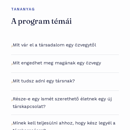
TANANYAG
A program témái
Mit vár el a társadalom egy özvegytől
Mit engedhet meg magának egy özvegy
Mit tudsz adni egy társnak?
Része-e egy ismét szerethető életnek egy új
társkapcsolat?
Minek kell teljesülni ahhoz, hogy kész legyél a