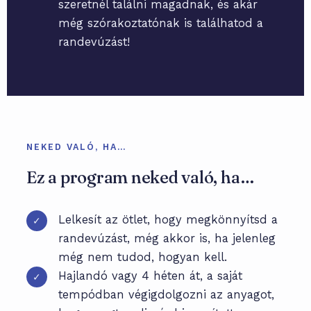
szeretnél találni magadnak, és akár
még szórakoztatónak is találhatod a
randevúzást!
NEKED VALÓ, HA…
Ez a program neked való, ha…
Lelkesít az ötlet, hogy megkönnyítsd a
✓
randevúzást, még akkor is, ha jelenleg
még nem tudod, hogyan kell.
Hajlandó vagy 4 héten át, a saját
✓
tempódban végigdolgozni az anyagot,