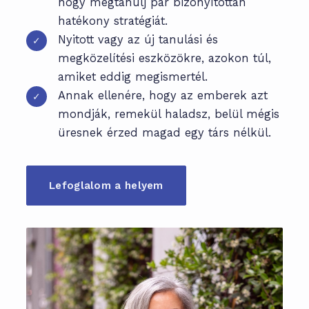
hogy megtanulj pár bizonyítottan
hatékony stratégiát.
Nyitott vagy az új tanulási és
✓
megközelítési eszközökre, azokon túl,
amiket eddig megismertél.
Annak ellenére, hogy az emberek azt
✓
mondják, remekül haladsz, belül mégis
üresnek érzed magad egy társ nélkül.
Lefoglalom a helyem