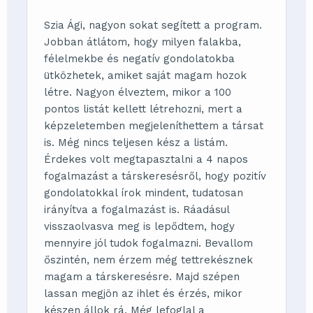
Szia Ági, nagyon sokat segített a program.
Jobban átlátom, hogy milyen falakba,
félelmekbe és negatív gondolatokba
ütközhetek, amiket saját magam hozok
létre. Nagyon élveztem, mikor a 100
pontos listát kellett létrehozni, mert a
képzeletemben megjeleníthettem a társat
is. Még nincs teljesen kész a listám.
Érdekes volt megtapasztalni a 4 napos
fogalmazást a társkeresésről, hogy pozitív
gondolatokkal írok mindent, tudatosan
irányítva a fogalmazást is. Ráadásul
visszaolvasva meg is lepődtem, hogy
mennyire jól tudok fogalmazni. Bevallom
őszintén, nem érzem még tettrekésznek
magam a társkeresésre. Majd szépen
lassan megjön az ihlet és érzés, mikor
készen állok rá. Még lefoglal a