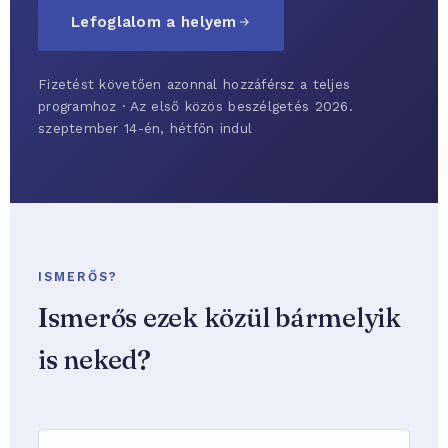
Lefoglalom a helyem
Fizetést követően azonnal hozzáférsz a teljes
programhoz · Az első közös beszélgetés 2026.
szeptember 14-én, hétfőn indul
ISMERŐS?
Ismerős ezek közül bármelyik
is neked?