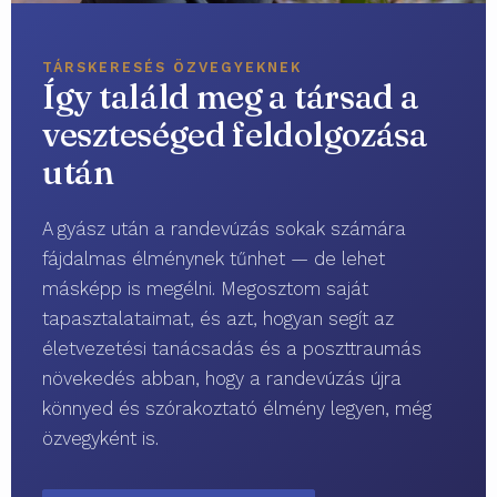
TÁRSKERESÉS ÖZVEGYEKNEK
Így találd meg a társad a
veszteséged feldolgozása
után
A gyász után a randevúzás sokak számára
fájdalmas élménynek tűnhet — de lehet
másképp is megélni. Megosztom saját
tapasztalataimat, és azt, hogyan segít az
életvezetési tanácsadás és a poszttraumás
növekedés abban, hogy a randevúzás újra
könnyed és szórakoztató élmény legyen, még
özvegyként is.