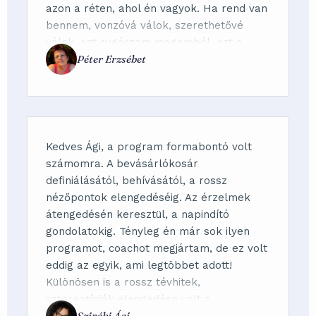
azon a réten, ahol én vagyok. Ha rend van
bennem, vonzóvá válok, szerethetővé
válok, azt sugárzom magamból, azt a
Péter Erzsébet
szerethető nőt, aki felülmúlja önmagát.
Hálás vagyok neked.
Kedves Ági, a program formabontó volt
számomra. A bevásárlókosár
definiálásától, behívásától, a rossz
nézőpontok elengedéséig. Az érzelmek
átengedésén keresztül, a napindító
gondolatokig. Tényleg én már sok ilyen
programot, coachot megjártam, de ez volt
eddig az egyik, ami legtöbbet adott!
Különösen is a rossz tévhitek,
sztereotípiák elengedése volt a
Sziráki Ági
leghasznosabb. Tényleg hálás vagyok