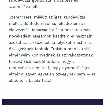
randevúzás gondolata is dühössé és
szomorúvá tett.
Szerencsére, mielőtt az igazi randevúzás
mellett döntöttem volna, felfedeztem az
életvezetési tanácsadást és a poszttraumás
növekedést. Magamon kezdtem el használni
azokat az eszközöket, amelyeket most más
özvegyeknek tanítok. Emiatt a randevúzási
élményeim könnyednek és szórakoztatónak
tűntek! Első kézből tudom, hogy a
randevúzás nem kell, hogy nyomorúságos
élmény legyen egyetlen özvegynek sem — és
ebbe te is beletartozol.